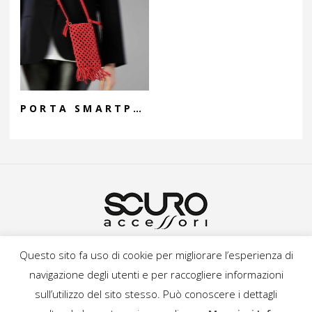
PORTA SMARTPHONE “NARCISO”
INFORMATIVA SULLA PRIVACY
POLITICA SUI COOKIE
Questo sito fa uso di cookie per migliorare l’esperienza di
TERMINI E CONDIZIONI
CREDITS
navigazione degli utenti e per raccogliere informazioni
sull’utilizzo del sito stesso. Può conoscere i dettagli