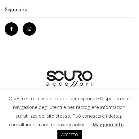
Seguici su
INFORMATIVA SULLA PRIVACY
POLITICA SUI COOKIE
Questo sito fa uso di cookie per migliorare l’esperienza di
TERMINI E CONDIZIONI
CREDITS
navigazione degli utenti e per raccogliere informazioni
sull’utilizzo del sito stesso. Può conoscere i dettagli
consultando la nostra privacy policy.
Maggiori Info
© 2020 SCUROACCESSORI di Filannino Nicola • P.Iva
ACCETTO
05702140723. Tutti i diritti riservati.